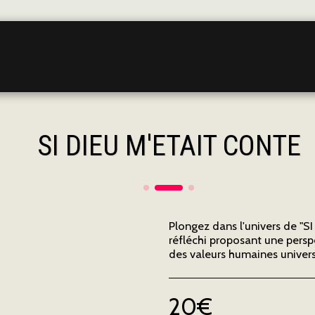
ACCUEIL
À PROPOS DE NOUS
NOS MÉLODIES
NOS ÉCRITS
SI DIEU M'ETAIT CONTE
Plongez dans l'univers de "S
réfléchi proposant une perspe
des valeurs humaines universe
20
€