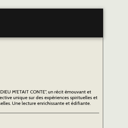
NOS PEINTURES
REJOIGNEZ NOUS
ACTUALITES
ARTICL
I DIEU M'ETAIT CONTE", un récit émouvant et
ctive unique sur des expériences spirituelles et
lles. Une lecture enrichissante et édifiante.